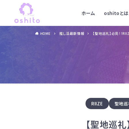
ホーム
oshitoとは
HOME
推し活最新情報
【聖地巡礼】必見！！RI
RIIZE
聖地巡
【聖地巡礼】