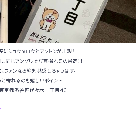
停にショウタロウとアントンが出現！
礼、同じアングルで写真撮れるの最高！！
、ファンなら絶対共感しちゃうはず。
っと寄れるのも嬉しいポイント！
53 東京都渋谷区代々木一丁目４３
ク