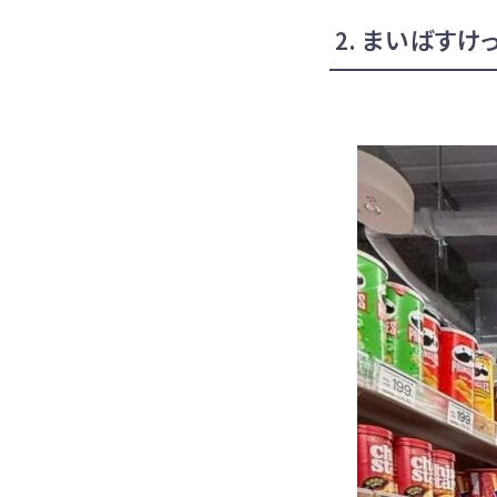
ま
いばすけ
2.