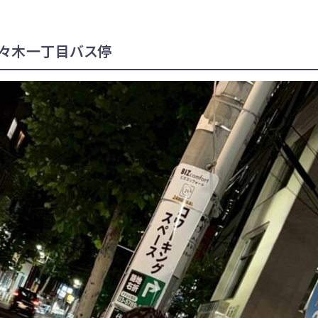
々木一
丁目バス停