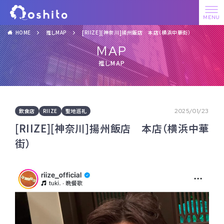
HOME
推しMAP
[RIIZE][神奈川]揚州飯店 本店（横浜中華街）
MAP
推しMAP
飲食店
RIIZE
聖地巡礼
2025/01/23
[RIIZE][神奈川]揚州飯店 本店（横浜中華
街）