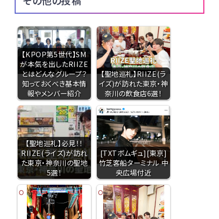
その他の投稿
【KPOP第5世代】SM
が本気を出したRIIZE
とはどんなグループ？
【聖地巡礼】RIIZE(ラ
知っておくべき基本情
イズ)が訪れた東京・神
報やメンバー紹介
奈川の飲食店6選！
【聖地巡礼】必見！！
RIIZE(ライズ)が訪れ
[TXTボムギュ][東京]
た東京・神奈川の聖地
竹芝客船ターミナル 中
5選！
央広場付近