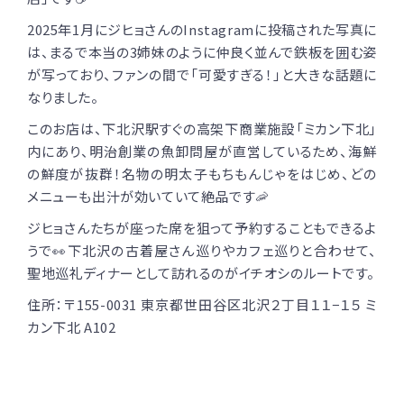
2025年1月にジヒョさんのInstagramに投稿された写真に
は、まるで本当の3姉妹のように仲良く並んで鉄板を囲む姿
が写っており、ファンの間で「可愛すぎる！」と大きな話題に
なりました。
このお店は、下北沢駅すぐの高架下商業施設「ミカン下北」
内にあり、明治創業の魚卸問屋が直営しているため、海鮮
の鮮度が抜群！名物の明太子もちもんじゃをはじめ、どの
メニューも出汁が効いていて絶品です🦐
ジヒョさんたちが座った席を狙って予約することもできるよ
うで👀下北沢の古着屋さん巡りやカフェ巡りと合わせて、
聖地巡礼ディナーとして訪れるのがイチオシのルートです。
住所：
〒155-0031 東京都世田谷区北沢２丁目１１−１５ ミ
カン下北 A102