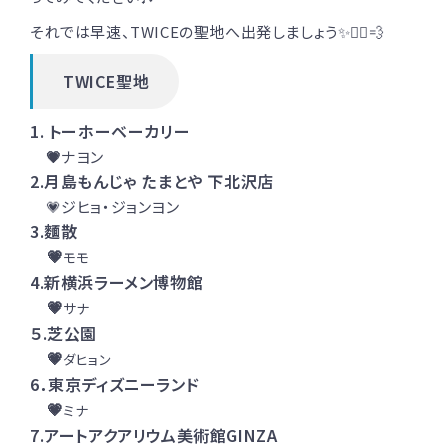
それでは早速、TWICEの聖地へ出発しましょう✨🚶‍♂️💨
TWICE聖地
1. トーホーベーカリー
💗
ナヨン
2.
月島もんじゃ たまとや
下北沢店
💗ジヒョ・ジョンヨン
3.麵散
💗
モモ
4.新横浜ラーメン博物館
💗
サナ
５.芝公園
💗
ダヒョン
6．東京ディズニーランド
💗
ミナ
7.アートアクアリウム美術館GINZA