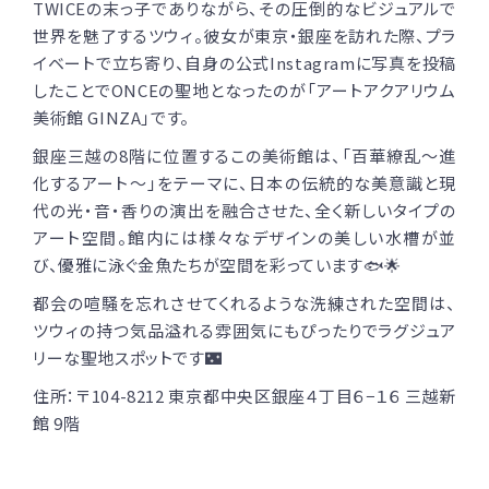
TWICEの末っ子でありながら、その圧倒的なビジュアルで
世界を魅了するツウィ。彼女が東京・銀座を訪れた際、プラ
イベートで立ち寄り、自身の公式Instagramに写真を投稿
したことでONCEの聖地となったのが「アートアクアリウム
美術館 GINZA」です。
銀座三越の8階に位置するこの美術館は、「百華繚乱〜進
化するアート〜」をテーマに、日本の伝統的な美意識と現
代の光・音・香りの演出を融合させた、全く新しいタイプの
アート空間。館内には様々なデザインの美しい水槽が並
び、優雅に泳ぐ金魚たちが空間を彩っています🐟🌟
都会の喧騒を忘れさせてくれるような洗練された空間は、
ツウィの持つ気品溢れる雰囲気にもぴったりでラグジュア
リーな聖地スポットです🌃
住所：〒104-8212 東京都中央区銀座４丁目６−１６ 三越新
館 9階