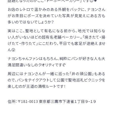
話題となったのがここ「トーホーベーカリー」です😊💗
お店のレトロで温かみのある外観をバックに、ナヨンさん
がお茶目にポーズを決めていた写真が見覚えにある方も
多いのではないでしょうか？
実はここ、聖地として有名になる前から、地元では知らな
い人がいないほどの超有名老舗ベーカリー。「焼きたて・揚
げたて・作りたて」にこだわり、平日でも客足が途絶えませ
ん😲
ナヨンちゃんファンはもちろん、純粋にパンが好きな人も大
満足間違いなしのクオリティです🥐
周辺にはナヨンさんが一緒に巡った「井の頭公園」もある
ので、パンをテイクアウトして公園で聖地巡礼ピクニックを
楽しむのが王道の満喫ルートです！
住所：〒181-0013 東京都三鷹市下連雀１丁目９−１９