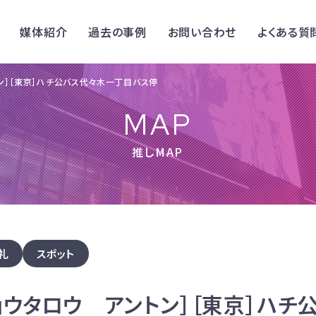
媒体紹介
過去の事例
お問い合わせ
よくある質
ントン］［東京］ハチ公バス代々木一丁目バス停
MAP
推しMAP
礼
スポット
 ショウタロウ アントン］［東京］ハ