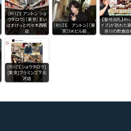
E
［RIIZE アントン ショ
ウタロウ］［東京］まい
【聖地巡礼】RII
ばすけっと代々木西駅
［RIIZE アントン］［東
イズ)が訪れた
店
京］SKビル前
奈川の飲食店
[RIIZEショウタロウ]
[東京]フラミンゴ下北
沢店