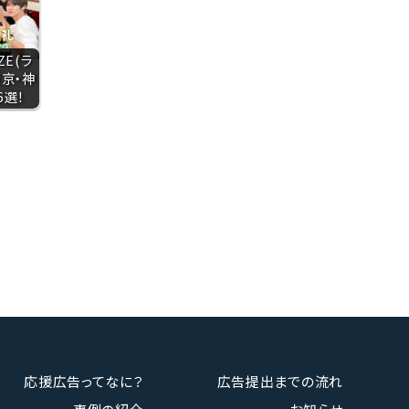
ZE(ラ
東京・神
6選！
応援広告ってなに？
広告提出までの流れ