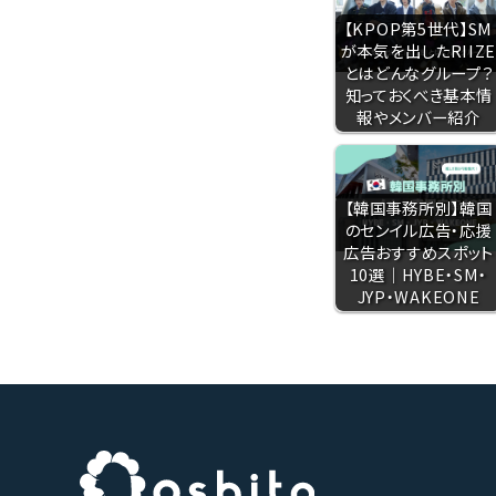
【KPOP第5世代】SM
が本気を出したRIIZ
とはどんなグループ？
知っておくべき基本情
報やメンバー紹介
【韓国事務所別】韓国
のセンイル広告・応援
広告おすすめスポット
10選｜HYBE・SM・
JYP・WAKEONE