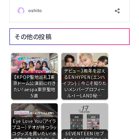
その他の投稿
デビュー3周年を迎え
【KPOP聖地巡礼】東
るENHYPEN(エンハ
京ドーム公演前に行き
イフン)｜今こそ知りた
たい！aespa東京聖地
いメンバープロフィー
5選
ル・IーLAND秘…
Eye Love You（アイラ
ブユー）テオが持つラッ
コグッズを買いたい！水
SEVENTEEN（セブ