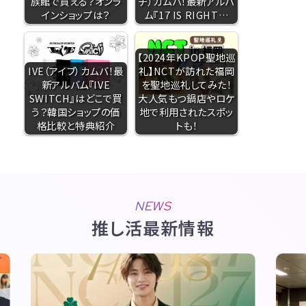
族館で買える？オンラ
チ）カムバ！最新アルバ
インショップは？
ム『17 IS RIGHT…
【2024年KPOP聖地巡
IVE（アイブ）カムバ！最
礼】NCTが訪れた福岡
新アルバム『IVE
を聖地巡礼してみた！
SWITCH』はどこで買
大人気もつ鍋店やロケ
う？韓国ショップの価
地で利用されたスポッ
格比較と特典紹介
トも！
NEWS
推し活最新情報