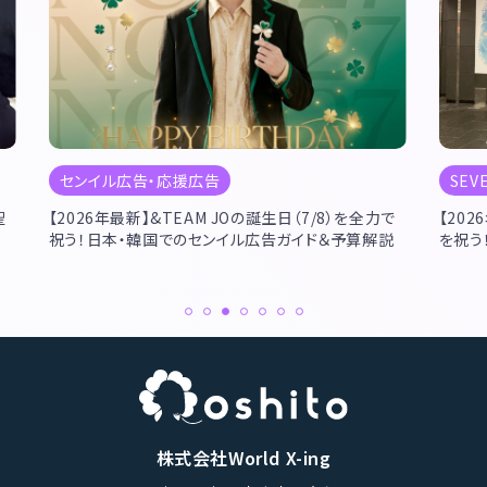
センイル広告・応援広告
SEV
聖
【2026年最新】&TEAM JOの誕生日（7/8）を全力で
【202
祝う！日本・韓国でのセンイル広告ガイド＆予算解説
を祝う
株式会社World X-ing