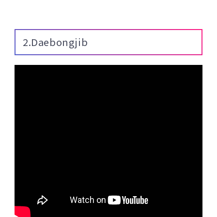
2.Daebongjib