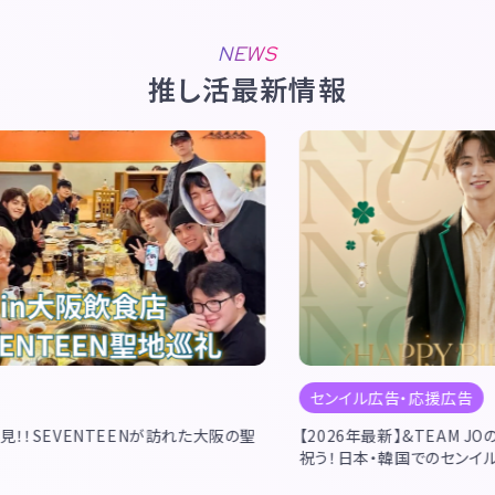
NEWS
推し活最新情報
センイル広告・応援広告
SEV
聖
【2026年最新】&TEAM JOの誕生日（7/8）を全力で
【202
祝う！日本・韓国でのセンイル広告ガイド＆予算解説
を祝う