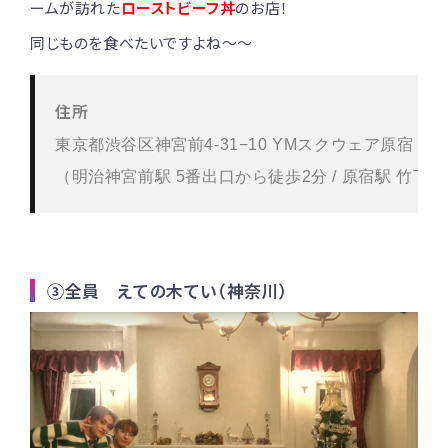
ームが訪れた
ローストビーフ丼
のお店！
同じものを食べたいですよね〜〜
住所
東京都渋谷区神宮前4-31−10 YMスクウェア原宿 地下
（明治神宮前駅 5番出口から徒歩2分 / 原宿駅 竹下
③全員 えての木てい（神奈川）