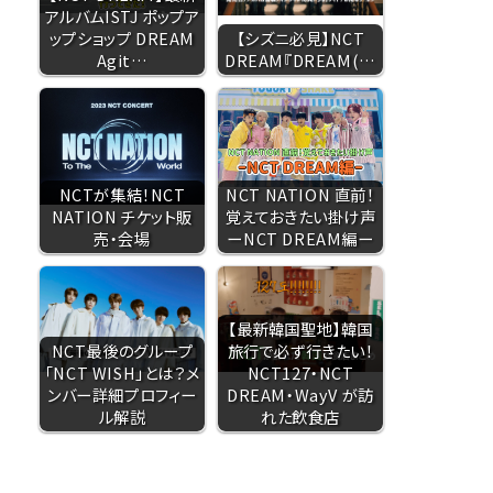
アルバムISTJ ポップア
ップショップ DREAM
【シズニ必見】NCT
Agit…
DREAM『DREAM(…
NCTが集結！NCT
NCT NATION 直前！
NATION チケット販
覚えておきたい掛け声
売・会場
ーNCT DREAM編ー
【最新韓国聖地】韓国
NCT最後のグループ
旅行で必ず行きたい！
「NCT WISH」とは？メ
NCT127・NCT
ンバー詳細プロフィー
DREAM・WayV が訪
ル解説
れた飲食店