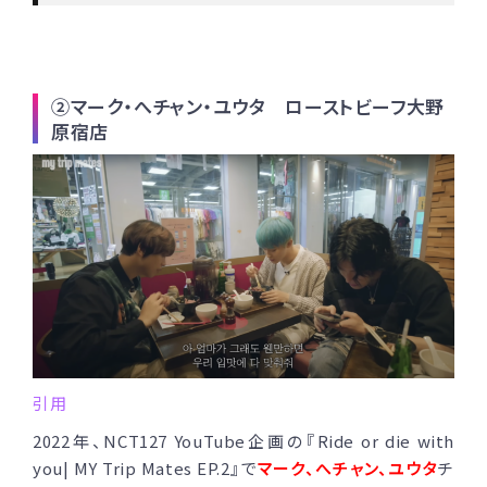
②マーク・へチャン・ユウタ ローストビーフ大野
原宿店
引用
2022年、NCT127 YouTube企画の『Ride or die with
you| MY Trip Mates EP.2』で
マーク、へチャン、ユウタ
チ