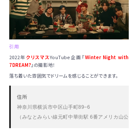
引用
2022年
クリスマス
YouTube企画『
Winter Night with
7DREAM?
』の撮影地！
落ち着いた雰囲気でドリームを感じることができます。
住所
神奈川県横浜市中区山手町89−6

（みなとみらい線
元町中華街駅 6番アメリカ山公園