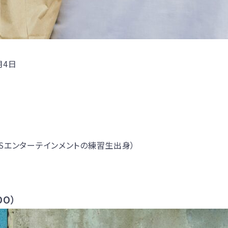
月4日
DISエンターテインメントの練習生出身）
OO）