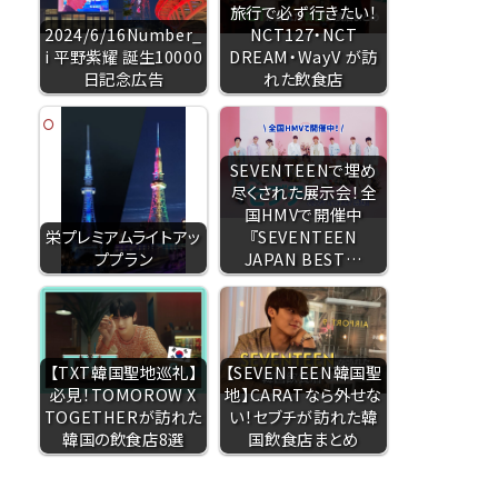
旅行で必ず行きたい！
2024/6/16Number_
NCT127・NCT
i 平野紫耀 誕生10000
DREAM・WayV が訪
日記念広告
れた飲食店
SEVENTEENで埋め
尽くされた展示会！全
国HMVで開催中
栄プレミアムライトアッ
『SEVENTEEN
ププラン
JAPAN BEST…
【TXT韓国聖地巡礼】
【SEVENTEEN韓国聖
必見！TOMOROW X
地】CARATなら外せな
TOGETHERが訪れた
い！セブチが訪れた韓
韓国の飲食店8選
国飲食店まとめ