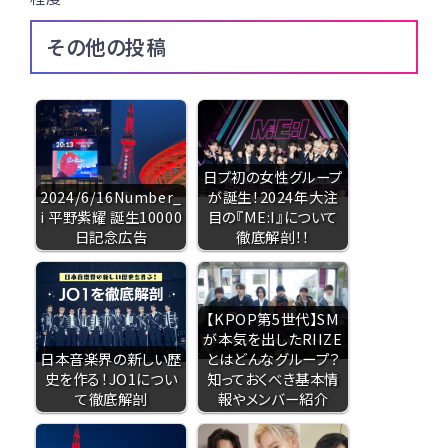
その他の投稿
日プ初の女性グループ
2024/6/16Number_
が誕生！2024年大注
i 平野紫耀 誕生10000
目の『ME:I』について
日記念広告
徹底解剖！！
【KPOP第5世代】SM
が本気を出したRIIZE
日本音楽界の新しい歴
とはどんなグループ？
史を作る！JO1につい
知っておくべき基本情
て徹底解剖
報やメンバー紹介