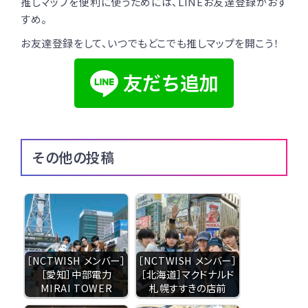
推しマップを便利に使うためには、LINEお友達登録がおす
すめ。
お友達登録をして、いつでもどこでも推しマップを開こう！
その他の投稿
［NCTWISH メンバー］
［NCTWISH メンバー］
［愛知］中部電力
［北海道］マクドナルド
MIRAI TOWER
札幌すすきの店前