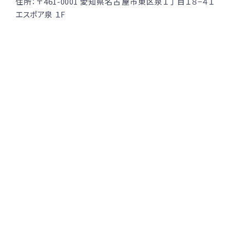
住所：〒461-0001 愛知県名古屋市東区泉１丁目１８−４１
エスポア泉 １F