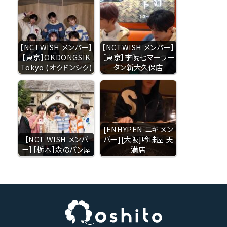
［NCTWISH メンバー］
［NCTWISH メンバー］
［東京］OKDONGSIK
［東京］李暁七マーラー
Tokyo (オクドンシク)
タン新大久保店
[ENHYPEN ニキ メン
［NCT WISH メンバ
バー][大阪]吟味屋 天
ー］［栃木］森のパン屋
満店