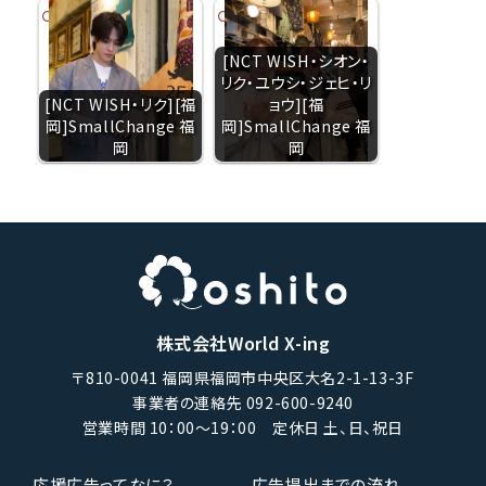
[NCT WISH・シオン・
リク・ユウシ・ジェヒ・リ
[NCT WISH・リク][福
ョウ][福
岡]SmallChange 福
岡]SmallChange 福
岡
岡
株式会社World X-ing
〒810-0041 福岡県福岡市中央区大名2-1-13-3F
事業者の連絡先 092-600-9240
営業時間 10：00〜19：00 定休日 土、日、祝日
応援広告ってなに？
広告提出までの流れ