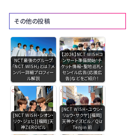
その他の投稿
【2024】NCT WISHコ
NCT最後のグループ
ンサート準備開始！チ
「NCT WISH」とは？メ
ケット情報・聖地巡礼・
ンバー詳細プロフィー
センイル広告(応援広
ル解説
告)などをご紹介！
[NCT WISH・ユウシ・
[NCT WISH・シオン・
リョウ・サクヤ][福岡]
リク・ジェヒ][福岡]天
天神クイズビル／Qiz
神ZEROビル
Tenjin 前