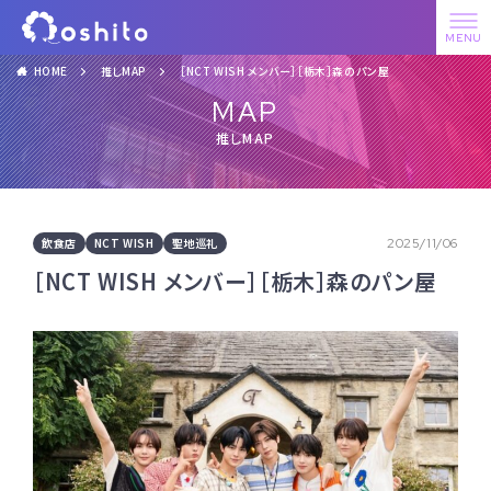
HOME
推しMAP
［NCT WISH メンバー］［栃木］森のパン屋
MAP
推しMAP
飲食店
NCT WISH
聖地巡礼
2025/11/06
［NCT WISH メンバー］［栃木］森のパン屋