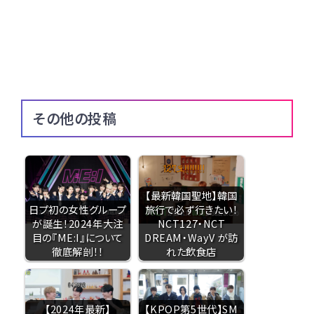
その他の投稿
【最新韓国聖地】韓国
日プ初の女性グループ
旅行で必ず行きたい！
が誕生！2024年大注
NCT127・NCT
目の『ME:I』について
DREAM・WayV が訪
徹底解剖！！
れた飲食店
【2024年最新】
【KPOP第5世代】SM