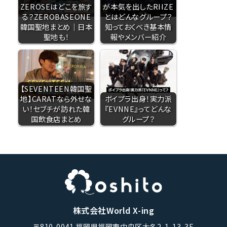
ZEROSEはどこを旅す
が本気を出したRIIZE
る？ZEROBASEONE
とはどんなグループ？
韓国聖地まとめ｜日本
知っておくべき基本情
聖地も！
報やメンバー紹介
【SEVENTEEN韓国聖
地】CARATなら外せな
ボイプラ出身！実力派
い！セブチが訪れた韓
『EVNNE』ってどんな
国飲食店まとめ
グループ？
株式会社World X-ing
〒810-0041 福岡県福岡市中央区大名2-1-13-3F