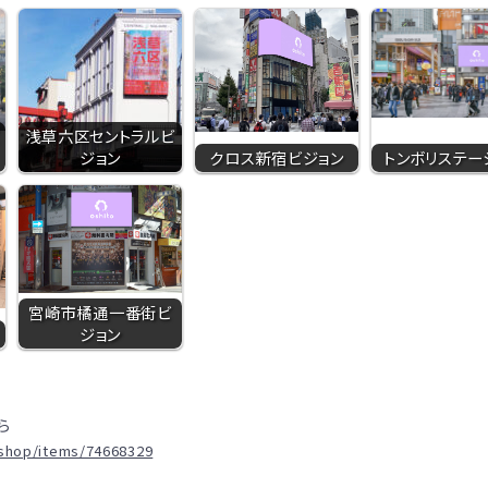
浅草六区セントラルビ
ジョン
クロス新宿ビジョン
トンボリステー
宮崎市橘通一番街ビ
ジョン
ら
.shop/items/74668329