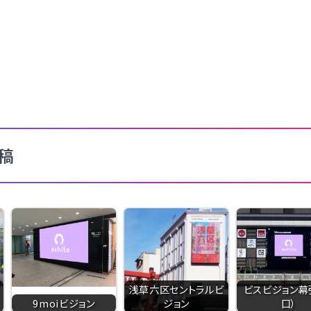
稿
浅草六区セントラルビ
ビスビジョン幕
9moiビジョン
ジョン
口）