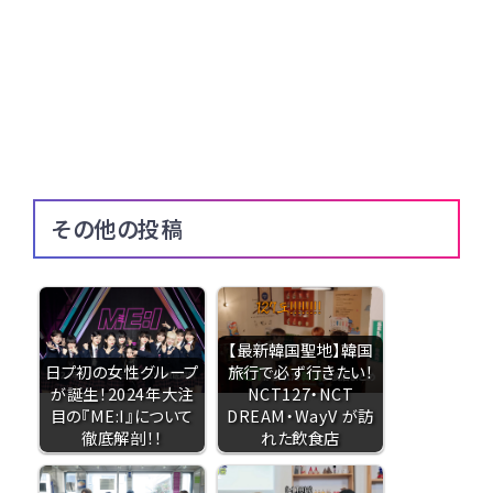
その他の投稿
【最新韓国聖地】韓国
日プ初の女性グループ
旅行で必ず行きたい！
が誕生！2024年大注
NCT127・NCT
目の『ME:I』について
DREAM・WayV が訪
徹底解剖！！
れた飲食店