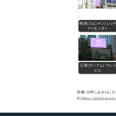
明洞(ミョンドン) レッ
アイモニター
江南(カンナム) ウシン
ビル
詳細・お申し込みはこち
https://oshito.base