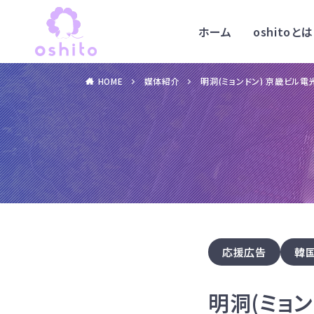
ホーム
oshitoとは
HOME
媒体紹介
明洞(ミョンドン) 京畿ビル
応援広告
韓
明洞(ミョ