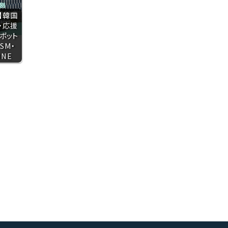
】韓国
・応援
ポット
SM・
ONE