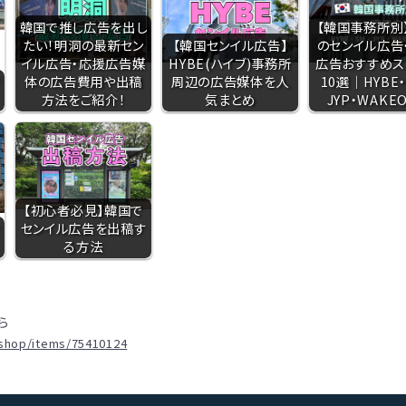
韓国で推し広告を出し
【韓国事務所別
たい！明洞の最新セン
【韓国センイル広告】
のセンイル広告
イル広告・応援広告媒
HYBE(ハイブ)事務所
広告おすすめス
ド
体の広告費用や出稿
周辺の広告媒体を人
10選｜HYBE・
方法をご紹介！
気まとめ
JYP・WAKE
【初心者必見】韓国で
センイル広告を出稿す
る方法
ら
.shop/items/75410124