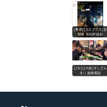
[東京][エスクプス]吉
野家 浜松町店前
[ZB1][大阪]すしざん
まい 道頓堀店