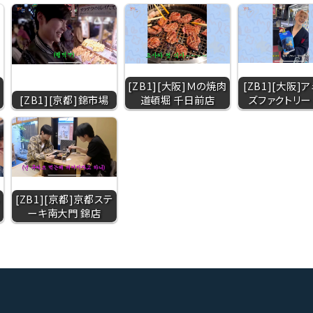
[ZB1][大阪]Ｍの焼肉
[ZB1][大阪]
[ZB1][京都]錦市場
道頓堀 千日前店
ズファクトリー 
[ZB1][京都]京都ステ
ーキ南大門 錦店