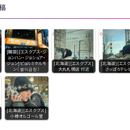
稿
[韓国][エスクプス・ジ
ョンハン・ジョシュア・
ジュン]ビョルミホルモ
[北海道][エスクプス]
[北海道][エス
ン（ 별미곱창 ）
大丸札幌店 付近
さっぽろテレ
[北海道][エスクプス]
小樽オルゴール堂