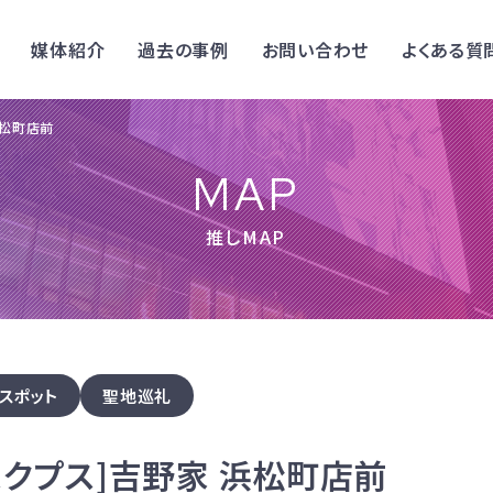
媒体紹介
過去の事例
お問い合わせ
よくある質
浜松町店前
MAP
推しMAP
スポット
聖地巡礼
スクプス]吉野家 浜松町店前