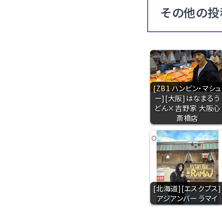
その他の投
[ZB1 ハンビン・マシュ
ー][大阪]はなまるう
どん×吉野家 大阪心
斎橋店
[北海道][エスクプス]
アジアンバー ラマイ