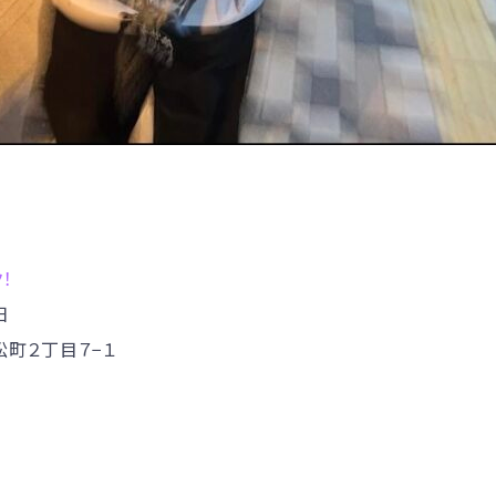
ク！
日
松町２丁目７−１