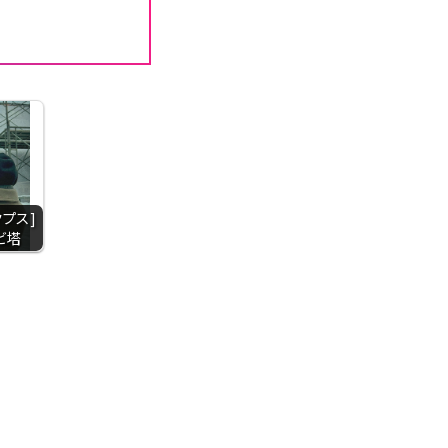
クプス]
ビ塔