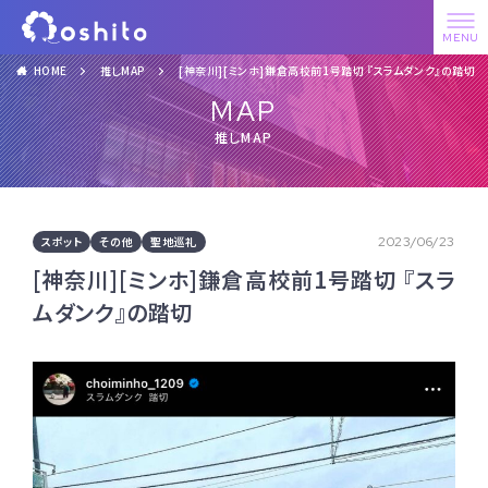
HOME
推しMAP
[神奈川][ミンホ]鎌倉高校前1号踏切 『スラムダンク』の踏切
MAP
推しMAP
スポット
その他
聖地巡礼
2023/06/23
[神奈川][ミンホ]鎌倉高校前1号踏切 『スラ
ムダンク』の踏切