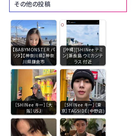
その他の投稿
【BABYMONSTER パ
[沖縄][SHINee テミ
リタ】【神奈川県】神奈
ン]瀬長島 ウミカジテ
川県鎌倉市
ラス 付近
［SHINee キー］［大
［SHINee キー］［東
阪］USJ
京］TAGSIDE(中野店)