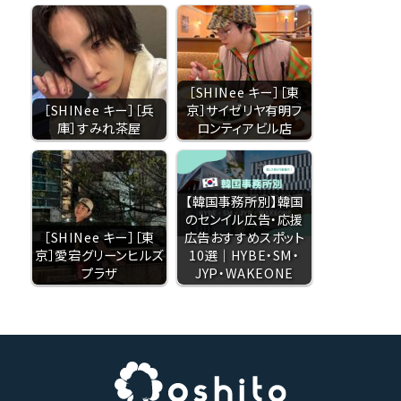
［SHINee キー］［東
［SHINee キー］［兵
京］サイゼリヤ有明フ
庫］すみれ茶屋
ロンティアビル店
【韓国事務所別】韓国
のセンイル広告・応援
［SHINee キー］［東
広告おすすめスポット
京］愛宕グリーンヒルズ
10選｜HYBE・SM・
プラザ
JYP・WAKEONE