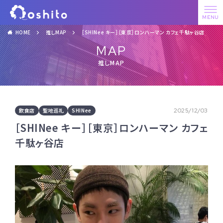
HOME
推しMAP
［SHINee キー］［東京］ロンハーマン カフェ千駄ヶ谷店
MAP
推しMAP
飲食店
聖地巡礼
SHINee
2025/12/03
［SHINee キー］［東京］ロンハーマン カフェ
千駄ヶ谷店