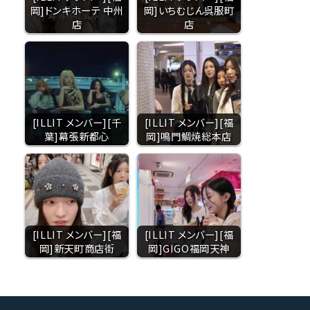
岡]ドンキホーテ 中州
岡]いちむじん呉服町
店
店
[ILLIT メンバー][千
[ILLIT メンバー][福
葉]幕張新都心
岡]鳴門鯛焼総本店
[ILLIT メンバー][福
[ILLIT メンバー][福
岡]新天町商店街
岡]GIGO福岡天神