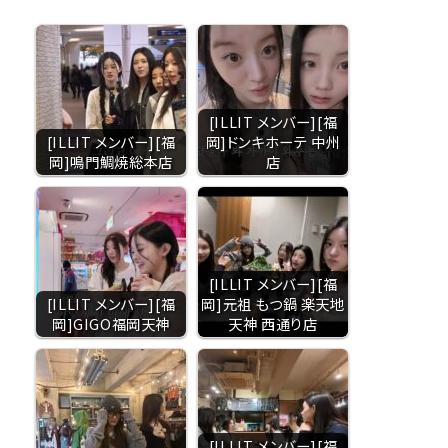
[ILLIT メンバー][福
[ILLIT メンバー][福
岡]ドンキホーテ 中州
岡]鳴門鯛焼総本店
店
[ILLIT メンバー][福
[ILLIT メンバー][福
岡]元祖 もつ鍋 楽天地
岡]GIGO福岡天神
天神 西通り店
[ILLIT メンバー][福