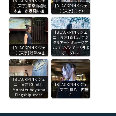
［BLACKPINK ジェ
ニ］［東京］東京油組総
［BLACKPINK ジェ
本店 赤坂見附組
ニ］［東京］たけや
［BLACKPINK ジェ
ニ］［東京］森ビル デジ
タルアート ミュージア
［BLACKPINK ジェ
ム：エプソン チームラボ
ニ］［東京］浅草神社
ボーダレス
［BLACKPINK ジェ
ニ］［東京］Gentle
［BLACKPINK ジェ
Monster Aoyama
ニ］［東京］権八 西麻
Flagship store
布