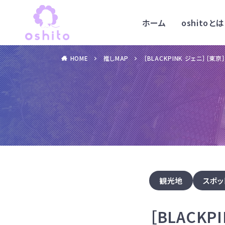
ホーム
oshitoとは
HOME
推しMAP
［BLACKPINK ジェニ］［東
観光地
スポッ
［BLACK