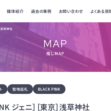
媒体紹介
過去の事例
お問い合わせ
よくある質
京］浅草神社
MAP
推しMAP
ト
聖地巡礼
BLACK PINK
PINK ジェニ］［東京］浅草神社