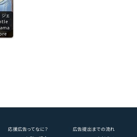
K ジェ
tle
yama
ore
応援広告ってなに？
広告提出までの流れ