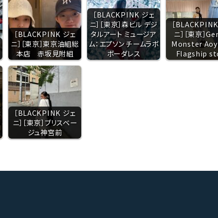
［BLACKPINK ジェ
ニ］［東京］森ビル デジ
［BLACKPIN
［BLACKPINK ジェ
タルアート ミュージア
ニ］［東京］Gen
ニ］［東京］東京油組総
ム：エプソン チームラボ
Monster Ao
本店 赤坂見附組
ボーダレス
Flagship st
［BLACKPINK ジェ
ニ］［東京］ブリスベー
ジュ神宮前