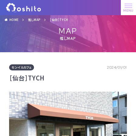
HOME
推しMAP
［仙台］TYCH
MAP
推しMAP
センイルカフェ
2024/01/01
［仙台］TYCH