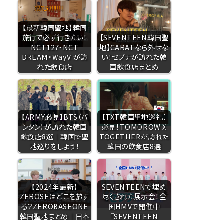
【最新韓国聖地】韓国
旅行で必ず行きたい！
【SEVENTEEN韓国聖
NCT127・NCT
地】CARATなら外せな
DREAM・WayV が訪
い！セブチが訪れた韓
れた飲食店
国飲食店まとめ
【ARMY必見】BTS（バ
【TXT韓国聖地巡礼】
ンタン）が訪れた韓国
必見！TOMOROW X
飲食店8選｜韓国で聖
TOGETHERが訪れた
地巡りをしよう！
韓国の飲食店8選
【2024年最新】
SEVENTEENで埋め
ZEROSEはどこを旅す
尽くされた展示会！全
る？ZEROBASEONE
国HMVで開催中
韓国聖地まとめ｜日本
『SEVENTEEN