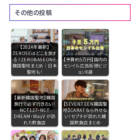
その他の投稿
【2024年最新】
ZEROSEはどこを旅す
る？ZEROBASEONE
【予算約5万円】国内の
韓国聖地まとめ｜日本
センイル広告街頭ビジ
聖地も！
ョン8選
【最新韓国聖地】韓国
旅行で必ず行きたい！
【SEVENTEEN韓国聖
NCT127・NCT
地】CARATなら外せな
DREAM・WayV が訪
い！セブチが訪れた韓
れた飲食店
国飲食店まとめ