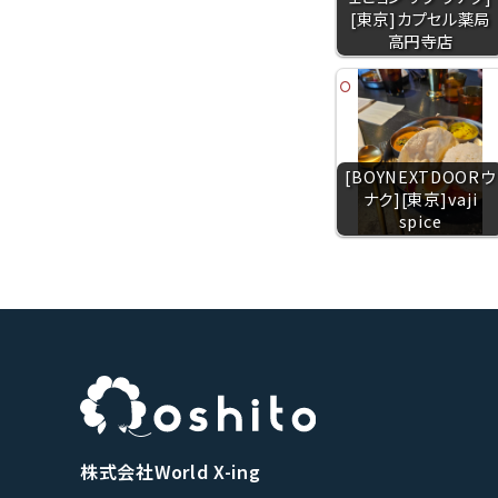
[東京]カプセル薬局
高円寺店
[BOYNEXTDOORウ
ナク][東京]vaji
spice
株式会社World X-ing