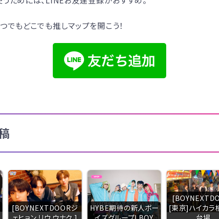
うためには、LINEお友達登録がおすすめ。
つでもどこでも推しマップを開こう！
稿
[BOYNEXTD
[BOYNEXTDOORジ
HYBE期待の新人ボー
[東京]ハイカラ
ェヒョン リウ ウナク ]
イズグループ! BOY
台場