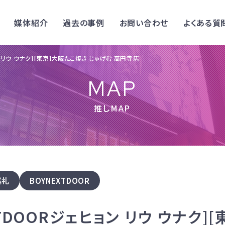
媒体紹介
過去の事例
お問い合わせ
よくある質
ン リウ ウナク][東京]大阪たこ焼き じゅげむ 高円寺店
MAP
推しMAP
巡礼
BOYNEXTDOOR
XTDOORジェヒョン リウ ウナク]