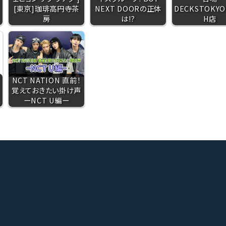
[東京]珈琲高円寺茶
NEXT DOORの正体
DECKSTOKYO
房
は!?
H店
NCT NATION 直前！
覚えておきたい掛け声
ーNCT U編ー