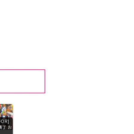
OOR]
横丁 お