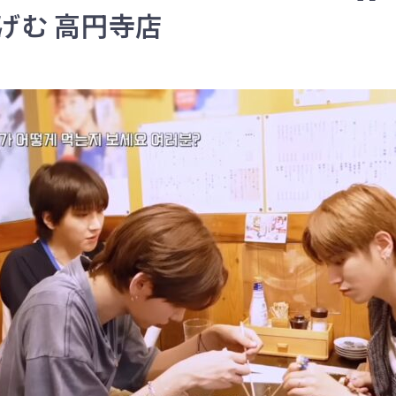
ゅげむ 高円寺店