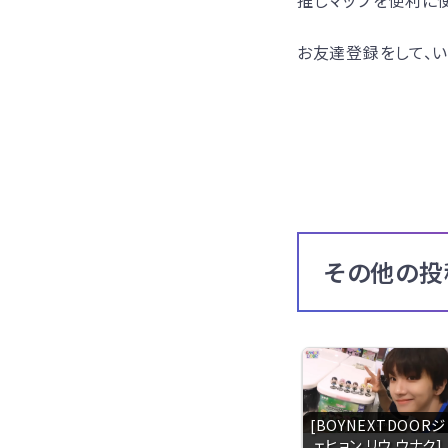
推しマップを便利に使
お友達登録をして、い
その他の投
[BOYNEXTDOORジ
ェヒョン リウ ウナク]