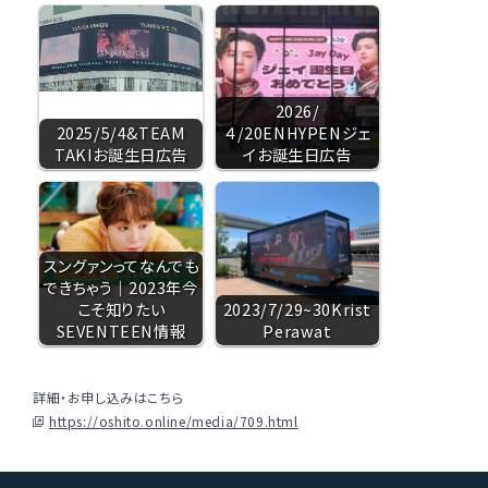
2026/
2025/5/4&TEAM
４/20ENHYPENジェ
TAKIお誕生日広告
イお誕生日広告
スングァンってなんでも
できちゃう｜2023年今
こそ知りたい
2023/7/29~30Krist
SEVENTEEN情報
Perawat
詳細・お申し込みはこちら
https://oshito.online/media/709.html