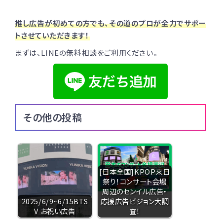
推し広告が初めての方でも、その道のプロが全力でサポー
トさせていただきます！
まずは、LINEの無料相談をご利用ください。
その他の投稿
[日本全国]KPOP来日
祭り！コンサート会場
周辺のセンイル広告・
2025/6/9~6/15BTS
応援広告ビジョン大調
V お祝い広告
査！