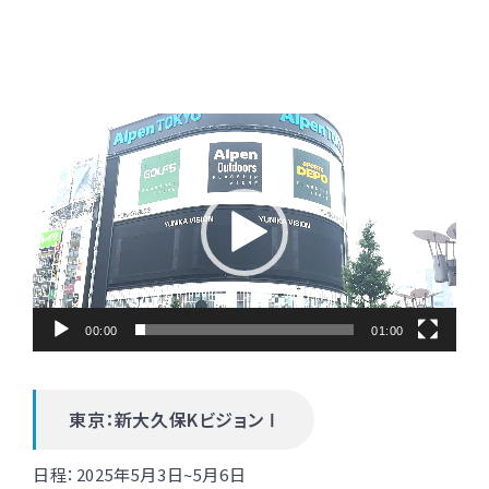
動
画
プ
レ
ー
ヤ
00:00
01:00
ー
東京：新大久保KビジョンⅠ
日程：
2025年5月3日~5月6日