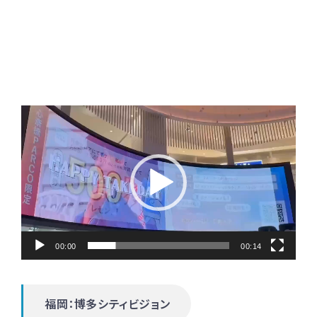
動
画
プ
レ
ー
ヤ
00:00
00:14
ー
福岡：博多シティビジョン