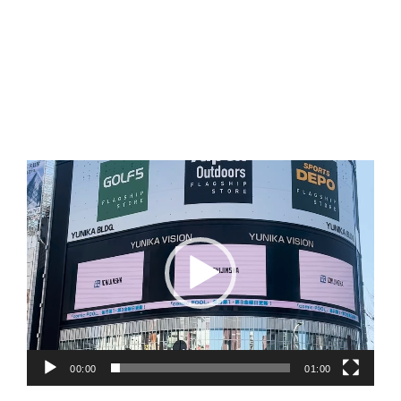
動
画
プ
レ
ー
ヤ
ー
00:00
01:00