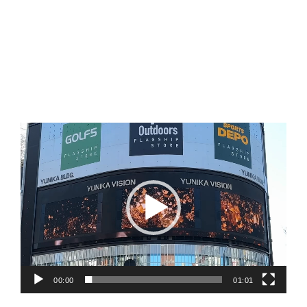
動
画
プ
レ
ー
ヤ
ー
00:00
01:01