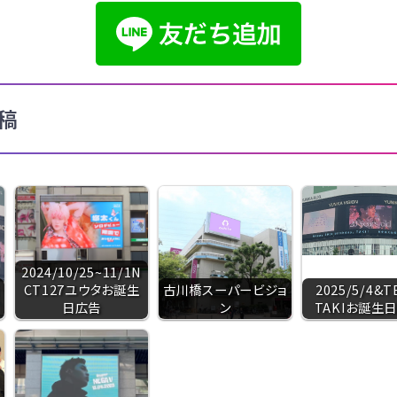
稿
2024/10/25~11/1N
CT127ユウタお誕生
古川橋スーパービジョ
2025/5/4&
日広告
ン
TAKIお誕生