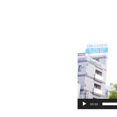
動
画
プ
レ
ー
ヤ
ー
00:00