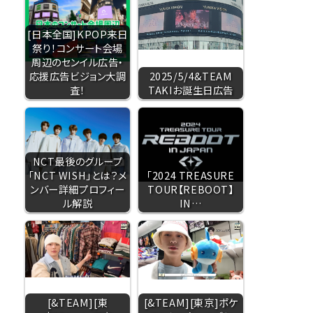
[日本全国]KPOP来日
祭り！コンサート会場
周辺のセンイル広告・
応援広告ビジョン大調
2025/5/4&TEAM
査！
TAKIお誕生日広告
NCT最後のグループ
「NCT WISH」とは？メ
「2024 TREASURE
ンバー詳細プロフィー
TOUR【REBOOT】
ル解説
IN…
[&TEAM][東
[&TEAM][東京]ポケ