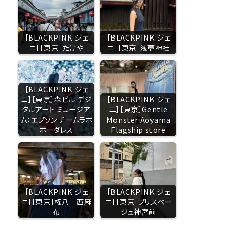
［BLACKPINK ジェ
［BLACKPINK ジェ
ニ］［東京］たけや
ニ］［東京］浅草神社
［BLACKPINK ジェ
ニ］［東京］森ビル デジ
［BLACKPINK ジェ
タルアート ミュージア
ニ］［東京］Gentle
ム：エプソン チームラボ
Monster Aoyama
ボーダレス
Flagship store
［BLACKPINK ジェ
［BLACKPINK ジェ
ニ］［東京］権八 西麻
ニ］［東京］ブリスベー
布
ジュ神宮前