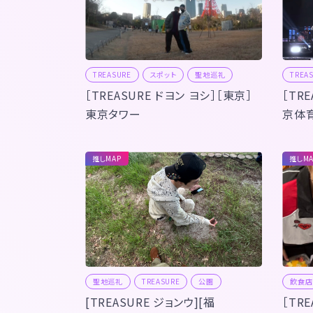
TREASURE
スポット
聖地巡礼
TREA
［TREASURE ドヨン ヨシ］［東京］
［TR
東京タワー
京体
推しMAP
推しMA
聖地巡礼
TREASURE
公園
飲食店
[TREASURE ジョンウ][福
［TR