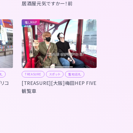
居酒屋元気ですかー！前
推しMAP
礼
TREASURE
スポット
聖地巡礼
グリコ
[TREASURE][大阪]梅田HEP FIVE
観覧車