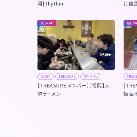
岡]Rhythm
け麵
推しMAP
推しMA
飲食店
TREASURE
聖地巡礼
TREA
［TREASURE メンバー］［福岡］大
[TR
砲ラーメン
頓堀