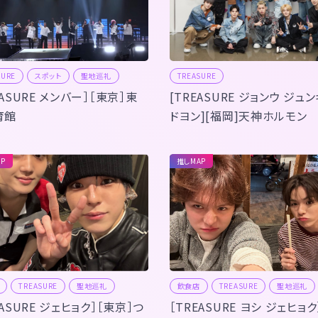
SURE
スポット
聖地巡礼
TREASURE
EASURE メンバー］［東京］東
[TREASURE ジョンウ ジュ
育館
ドヨン][福岡]天神ホルモン
P
推しMAP
TREASURE
聖地巡礼
飲食店
TREASURE
聖地巡礼
EASURE ジェヒョク］［東京］つ
［TREASURE ヨシ ジェヒョク