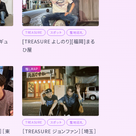
TREASURE
スポット
聖地巡礼
ンギュ
[TREASURE よしのり][福岡]まる
ひ屋
推しMAP
TREASURE
スポット
聖地巡礼
］［東
［TREASURE ジョンファン］［埼玉］