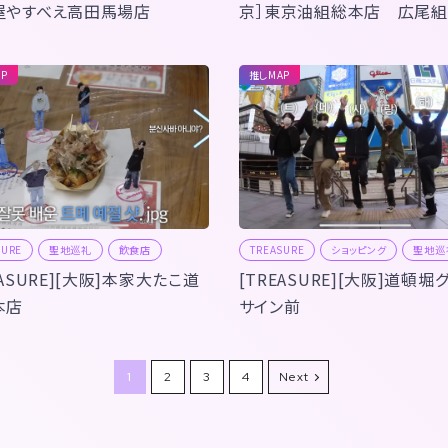
屋やすべえ高田馬場店
京］東京油組総本店 広尾組
P
推しMAP
SURE
聖地巡礼
飲食店
TREASURE
ショッピング
聖地巡
EASURE][大阪]本家大たこ道
[TREASURE][大阪]道頓堀
本店
サイン前
1
2
3
4
Next