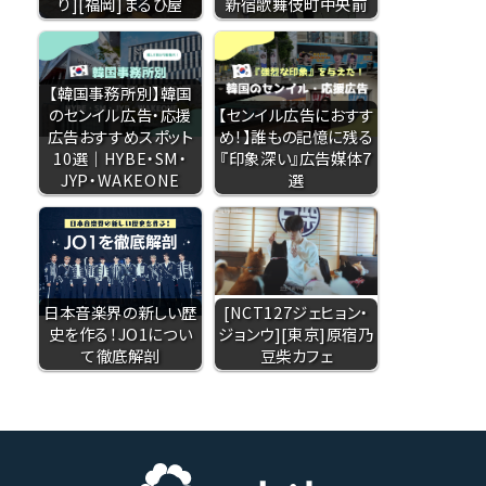
り][福岡]まるひ屋
新宿歌舞伎町中央前
【韓国事務所別】韓国
のセンイル広告・応援
【センイル広告におすす
広告おすすめスポット
め！】誰もの記憶に残る
10選｜HYBE・SM・
『印象深い』広告媒体7
JYP・WAKEONE
選
日本音楽界の新しい歴
[NCT127ジェヒョン・
史を作る！JO1につい
ジョンウ][東京]原宿乃
て徹底解剖
豆柴カフェ