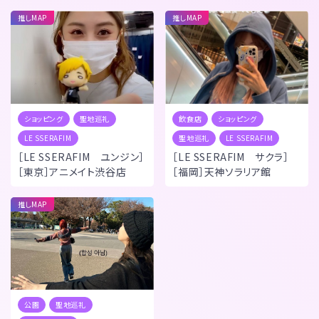
推しMAP
推しMAP
ショッピング
聖地巡礼
飲食店
ショッピング
LE SSERAFIM
聖地巡礼
LE SSERAFIM
［LE SSERAFIM ユンジン］
［LE SSERAFIM サクラ］
［東京］アニメイト渋谷店
［福岡］天神ソラリア館
推しMAP
公園
聖地巡礼