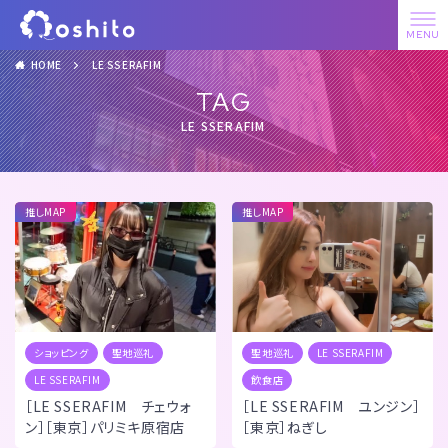
HOME
LE SSERAFIM
TAG
LE SSERAFIM
推しMAP
推しMAP
ショッピング
聖地巡礼
聖地巡礼
LE SSERAFIM
LE SSERAFIM
飲食店
［LE SSERAFIM チェウォ
［LE SSERAFIM ユンジン］
ン］［東京］パリミキ原宿店
［東京］ねぎし