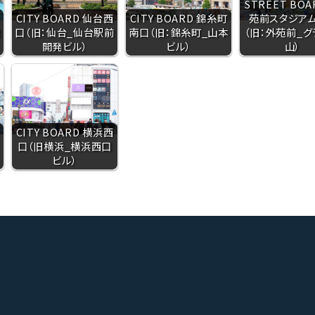
STREET BOA
CITY BOARD 仙台西
CITY BOARD 錦糸町
苑前スタジア
歳
口（旧：仙台_仙台駅前
南口（旧：錦糸町_山本
（旧：外苑前_グ
開発ビル）
ビル）
山）
CITY BOARD 横浜西
口（旧横浜_横浜西口
ビル）