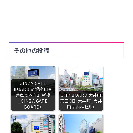
その他の投稿
GINZA GATE
BOARD ※銀座口交
差点のみ（旧：新橋
CITY BOARD 大井町
_GINZA GATE
東口（旧：大井町_大井
BOARD）
町駅前林ビル）