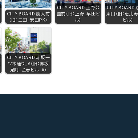
CITY BOARD 上野公
CITY BOARD
CITY BOARD 慶大前
園前（旧：上野_早田ビ
東口（旧：恵比
（旧：三田_安田PK）
ル）
ビル）
CITY BOARD 赤坂一
嵐
ツ木通り_A（旧：赤坂
見附_金春ビル_A）