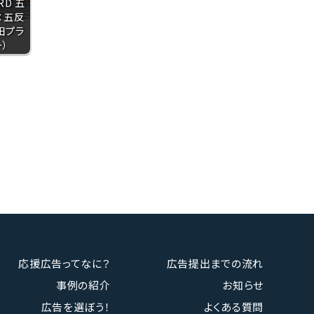
RD 五
：五反
田プラ
）
応援広告ってなに？
広告提出までの流れ
事例の紹介
お知らせ
広告を選ぼう！
よくある質問