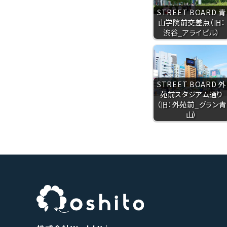
STREET BOARD 青
山学院前交差点（旧：
渋谷_アライビル）
STREET BOARD 外
苑前スタジアム通り
（旧：外苑前_グラン青
山）