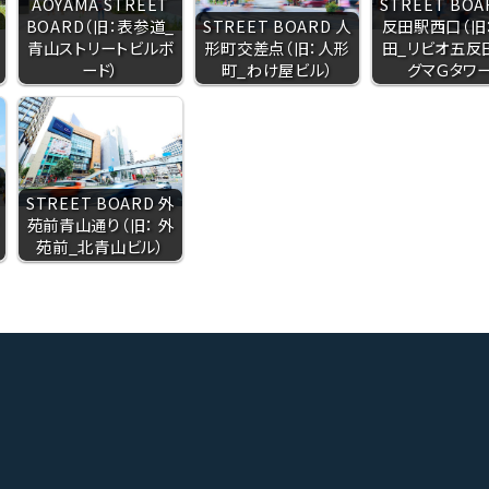
AOYAMA STREET
STREET BOA
BOARD（旧：表参道_
STREET BOARD 人
反田駅西口（旧
青山ストリートビルボ
形町交差点（旧：人形
田_リビオ五反
ード）
町_わけ屋ビル）
グマＧタワー
STREET BOARD 外
苑前青山通り（旧： 外
苑前_北青山ビル）