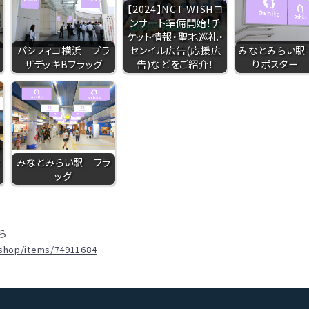
【2024】NCT WISHコ
ンサート準備開始！チ
ケット情報・聖地巡礼・
パシフィコ横浜 プラ
センイル広告(応援広
みなとみらい駅
ザデッキBフラッグ
告)などをご紹介！
りポスター 
時
セ
みなとみらい駅 フラ
ッグ
ら
.shop/items/74911684