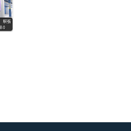
 駅張
B0