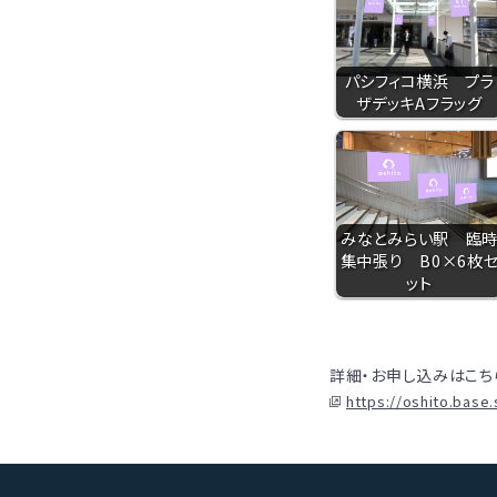
パシフィコ横浜 プラ
ザデッキAフラッグ
みなとみらい駅 臨
集中張り B0×6枚
ット
詳細・お申し込みはこち
https://oshito.base