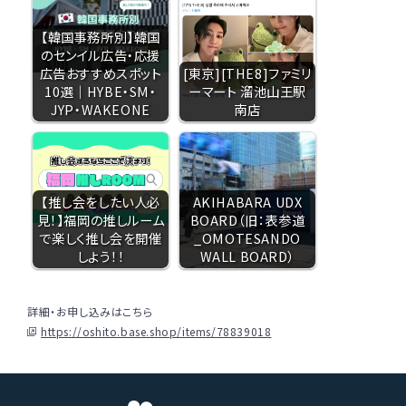
【韓国事務所別】韓国
のセンイル広告・応援
広告おすすめスポット
[東京][THE8]ファミリ
10選｜HYBE・SM・
ーマート 溜池山王駅
JYP・WAKEONE
南店
【推し会をしたい人必
AKIHABARA UDX
見！】福岡の推しルーム
BOARD（旧：表参道
で楽しく推し会を開催
_OMOTESANDO
しよう！！
WALL BOARD）
詳細・お申し込みはこちら
https://oshito.base.shop/items/78839018