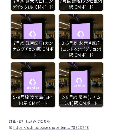
7号線 建大入口(コン
7号線 論峴(ノンヒョン)
デイック)駅 CMボード
駅 CMボード
7号線 江南区庁(カン
2・5号線 永登浦区庁
ナムグチョン)駅 CMボ
(ヨンドゥンポグチョン)
ード
駅 CMボード
5・9号線 汝矣島(ヨイ
2・8号線 蚕室(チャム
ド)駅 CMボード
シル)駅 CMボード
詳細・お申し込みはこちら
https://oshito.base.shop/items/78823748