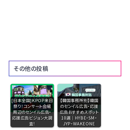
その他の投稿
[日本全国]KPOP来日
【韓国事務所別】韓国
祭り！コンサート会場
のセンイル広告・応援
周辺のセンイル広告・
広告おすすめスポット
応援広告ビジョン大調
10選｜HYBE・SM・
査！
JYP・WAKEONE