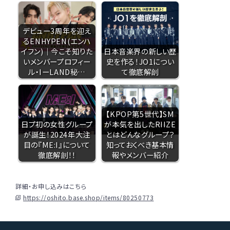
デビュー3周年を迎え
るENHYPEN(エンハ
イフン)｜今こそ知りた
日本音楽界の新しい歴
いメンバープロフィー
史を作る！JO1につい
ル・IーLAND秘…
て徹底解剖
【KPOP第5世代】SM
日プ初の女性グループ
が本気を出したRIIZE
が誕生！2024年大注
とはどんなグループ？
目の『ME:I』について
知っておくべき基本情
徹底解剖！！
報やメンバー紹介
詳細・お申し込みはこちら
https://oshito.base.shop/items/80250773