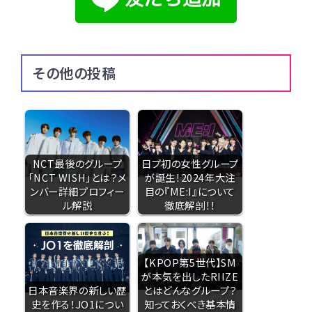
その他の投稿
NCT最後のグループ
日プ初の女性グループ
「NCT WISH」とは？メ
が誕生！2024年大注
ンバー詳細プロフィー
目の『ME:I』について
ル解説
徹底解剖！！
【KPOP第5世代】SM
が本気を出したRIIZE
日本音楽界の新しい歴
とはどんなグループ？
史を作る！JO1につい
知っておくべき基本情