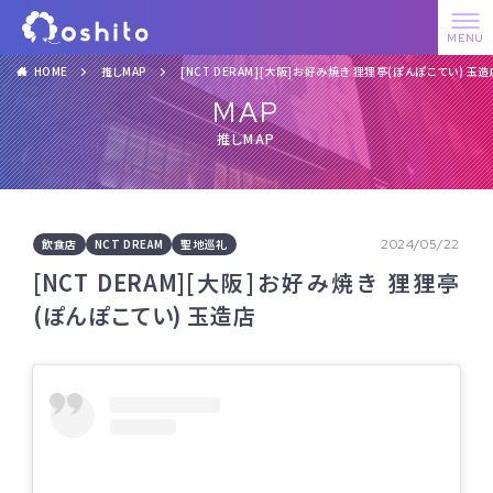
HOME
推しMAP
[NCT DERAM][大阪]お好み焼き 狸狸亭(ぽんぽこてい) 玉造
MAP
推しMAP
飲食店
NCT DREAM
聖地巡礼
2024/05/22
[NCT DERAM][大阪]お好み焼き 狸狸亭
(ぽんぽこてい) 玉造店