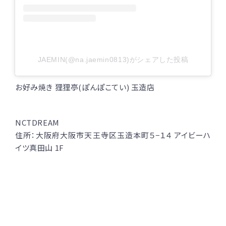
JAEMIN(@na.jaemin0813)がシェアした投稿
お好み焼き 狸狸亭(ぽんぽこてい) 玉造店
NCTDREAM
住所：大阪府大阪市天王寺区玉造本町５−１４ アイビーハ
イツ真田山 1F