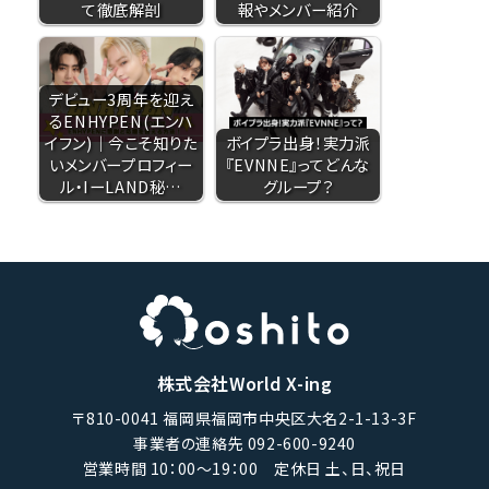
て徹底解剖
報やメンバー紹介
デビュー3周年を迎え
るENHYPEN(エンハ
イフン)｜今こそ知りた
ボイプラ出身！実力派
いメンバープロフィー
『EVNNE』ってどんな
ル・IーLAND秘…
グループ？
株式会社World X-ing
〒810-0041 福岡県福岡市中央区大名2-1-13-3F
事業者の連絡先 092-600-9240
営業時間 10：00〜19：00 定休日 土、日、祝日