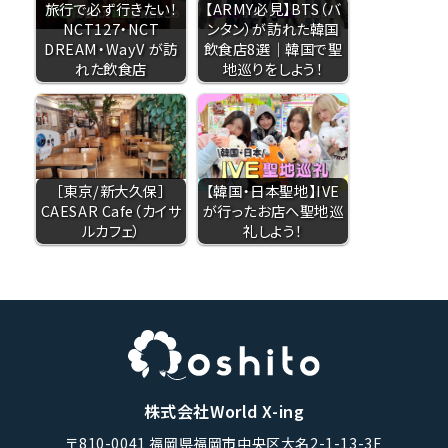
旅行で必ず行きたい！
【ARMY必見】BTS（バ
NCT127・NCT
ンタン）が訪れた韓国
DREAM・WayV が訪
飲食店8選｜韓国で聖
れた飲食店
地巡りをしよう！
［東京/新大久保］
【韓国・日本聖地】IVE
CAESAR Cafe（カイサ
が行ったお店へ聖地巡
ルカフェ）
礼しよう！
株式会社World X-ing
〒810-0041 福岡県福岡市中央区大名2-1-13-3F