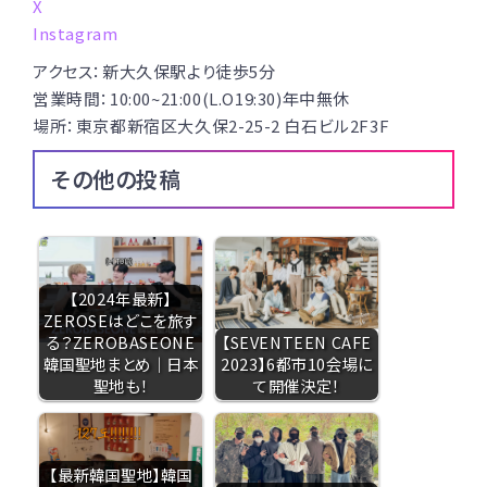
X
Instagram
アクセス：新大久保駅より徒歩5分
営業時間：10:00~21:00(L.O19:30)年中無休
場所：東京都新宿区大久保2-25-2 白石ビル2F3F
その他の投稿
【2024年最新】
ZEROSEはどこを旅す
る？ZEROBASEONE
【SEVENTEEN CAFE
韓国聖地まとめ｜日本
2023】6都市10会場に
聖地も！
て開催決定！
【最新韓国聖地】韓国