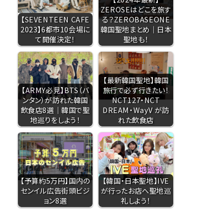
ZEROSEはどこを旅す
【SEVENTEEN CAFE
る？ZEROBASEONE
2023】6都市10会場に
韓国聖地まとめ｜日本
て開催決定！
聖地も！
【最新韓国聖地】韓国
【ARMY必見】BTS（バ
旅行で必ず行きたい！
ンタン）が訪れた韓国
NCT127・NCT
飲食店8選｜韓国で聖
DREAM・WayV が訪
地巡りをしよう！
れた飲食店
【予算約5万円】国内の
【韓国・日本聖地】IVE
センイル広告街頭ビジ
が行ったお店へ聖地巡
ョン8選
礼しよう！