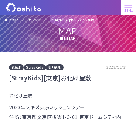
HOME
推しMAP
[StrayKids][東京]お化け屋敷
MAP
推しMAP
観光地
StrayKids
聖地巡礼
2023/06/21
[StrayKids][東京]お化け屋敷
お化け屋敷
2023年スキズ東京ミッションツアー
住所：東京都文京区後楽1-3-61 東京ドームシティ内