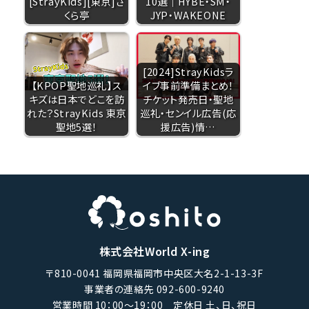
[StrayKids][東京]さ
10選｜HYBE・SM・
くら亭
JYP・WAKEONE
[2024]StrayKidsラ
【KPOP聖地巡礼】ス
イブ事前準備まとめ！
キズは日本でどこを訪
チケット発売日・聖地
れた？StrayKids 東京
巡礼・センイル広告(応
聖地5選！
援広告)情…
株式会社World X-ing
〒810-0041 福岡県福岡市中央区大名2-1-13-3F
事業者の連絡先 092-600-9240
営業時間 10：00〜19：00 定休日 土、日、祝日