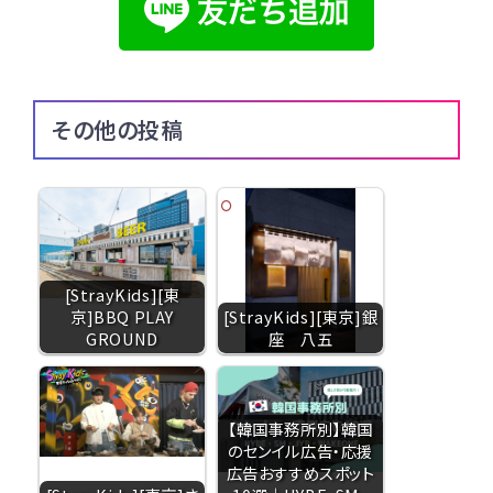
その他の投稿
[StrayKids][東
京]BBQ PLAY
[StrayKids][東京]銀
GROUND
座 八五
【韓国事務所別】韓国
のセンイル広告・応援
広告おすすめスポット