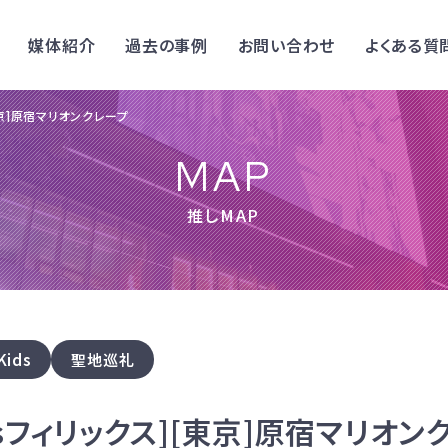
媒体紹介
過去の事例
お問い合わせ
よくある質
[東京]原宿マリオンクレープ
MAP
推しMAP
Kids
聖地巡礼
Kidsフィリックス][東京]原宿マリオ