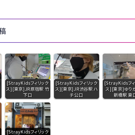
稿
[StrayKidsフィリック
[StrayKidsフィリック
[StrayKids
ス][東京]JR原宿駅 竹
ス][東京]JR渋谷駅 ハ
ス][東京]ゆり
下口
チ公口
新橋駅 東
[StrayKidsフィリック