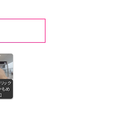
フィリック
かもめ
口