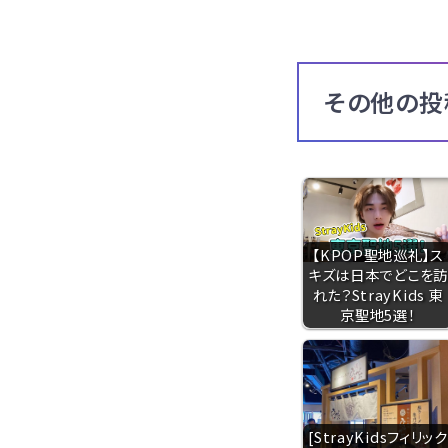
その他の投
【KPOP聖地巡礼】ス
キズは日本でどこを訪
れた？StrayKids 東
京聖地5選！
[StrayKidsフィリック